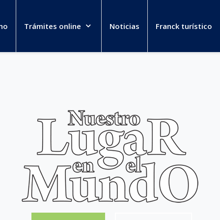
no
Trámites online
Noticias
Franck turístico