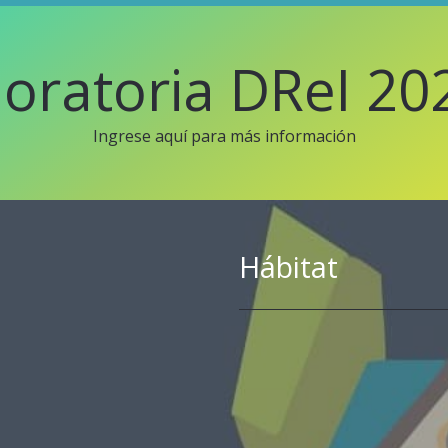
oratoria DReI 20
Ingrese aquí para más información
Hábitat