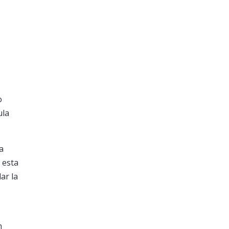
o
ula
a
 esta
ar la
n