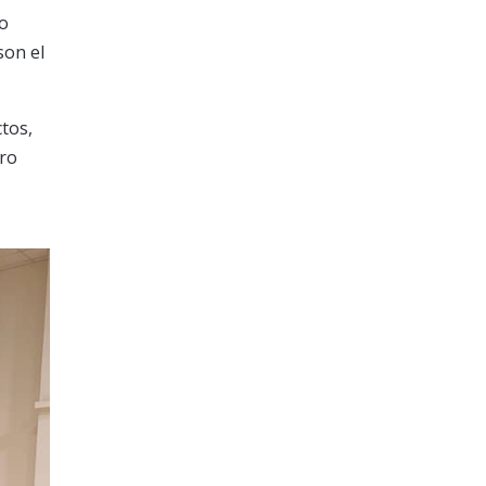
go
son el
ctos,
ero