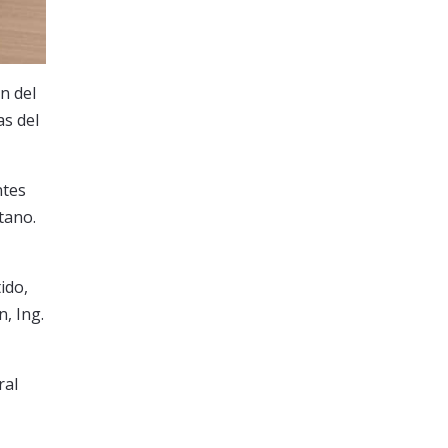
n del
as del
ntes
tano.
ido,
n, Ing.
ral