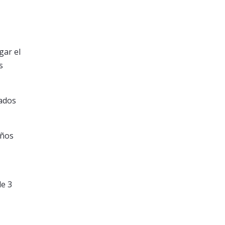
gar el
s
bados
años
de 3