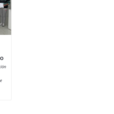
io
ción
se