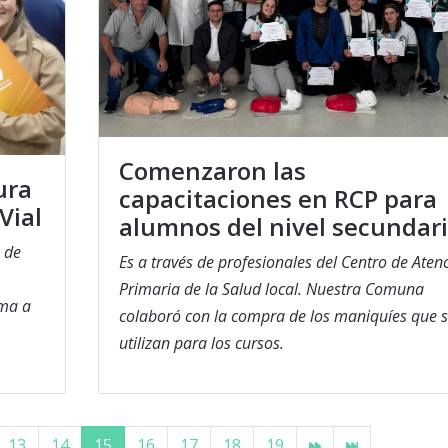
Comenzaron las
ura
capacitaciones en RCP para
Vial
alumnos del nivel secundar
a de
Es a través de profesionales del Centro de Aten
Primaria de la Salud local. Nuestra Comuna
uma a
colaboró con la compra de los maniquíes que 
utilizan para los cursos.
13
14
15
16
17
18
19