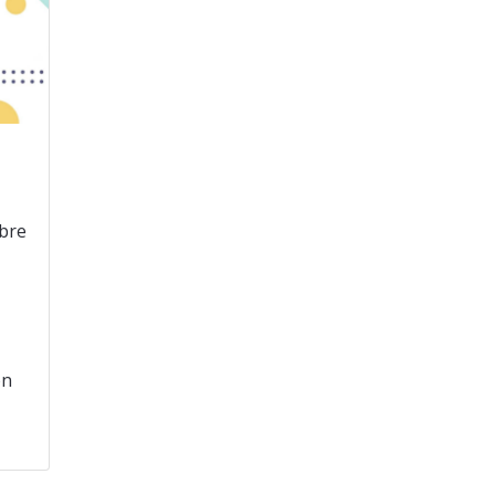
mbre
ón