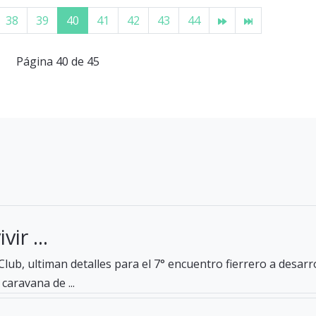
38
39
40
41
42
43
44
Página 40 de 45
ir ...
lub, ultiman detalles para el 7° encuentro fierrero a desar
caravana de ...