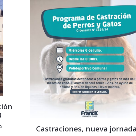
ción
8
es
Castraciones, nueva jornad