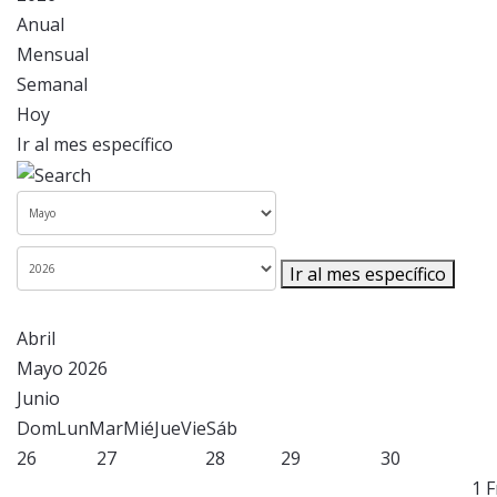
Anual
Mensual
Semanal
Hoy
Ir al mes específico
Ir al mes específico
Abril
Mayo 2026
Junio
Dom
Lun
Mar
Mié
Jue
Vie
Sáb
26
27
28
29
30
1
F