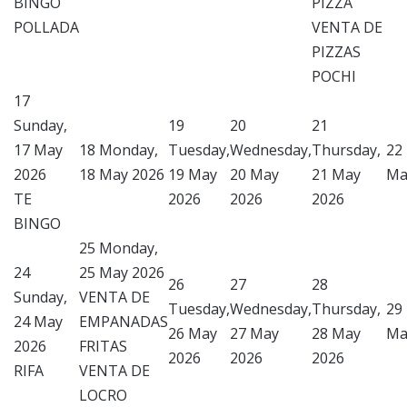
BINGO
PIZZA
POLLADA
VENTA DE
PIZZAS
POCHI
17
Sunday,
19
20
21
17 May
18
Monday,
Tuesday,
Wednesday,
Thursday,
22
2026
18 May 2026
19 May
20 May
21 May
Ma
TE
2026
2026
2026
BINGO
25
Monday,
24
25 May 2026
26
27
28
Sunday,
VENTA DE
Tuesday,
Wednesday,
Thursday,
29
24 May
EMPANADAS
26 May
27 May
28 May
Ma
2026
FRITAS
2026
2026
2026
RIFA
VENTA DE
LOCRO