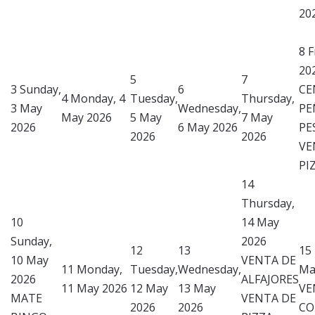
20
8
F
20
5
7
3
Sunday,
6
CE
4
Monday, 4
Tuesday,
Thursday,
3 May
Wednesday,
PE
May 2026
5 May
7 May
2026
6 May 2026
PE
2026
2026
VE
PI
14
Thursday,
10
14 May
Sunday,
2026
12
13
15
10 May
VENTA DE
11
Monday,
Tuesday,
Wednesday,
Ma
2026
ALFAJORES
11 May 2026
12 May
13 May
VE
MATE
VENTA DE
2026
2026
CO